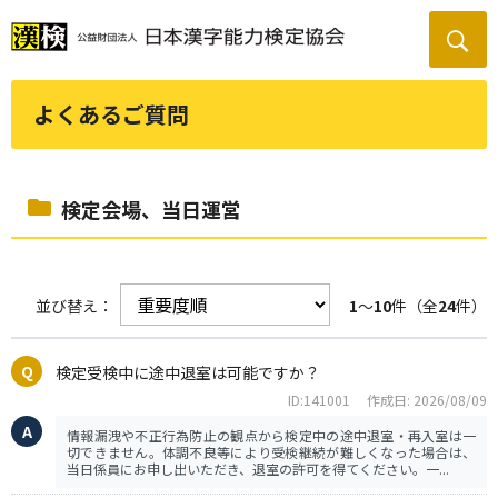
よくあるご質問
検定会場、当日運営
並び替え：
1
～
10
件（全
24
件）
検定受検中に途中退室は可能ですか？
ID:141001
作成日: 2026/08/09
情報漏洩や不正行為防止の観点から検定中の途中退室・再入室は一
切できません。体調不良等により受検継続が難しくなった場合は、
当日係員にお申し出いただき、退室の許可を得てください。一...