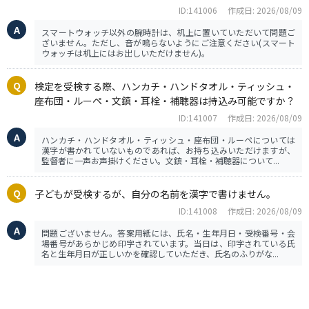
ID:141006
作成日: 2026/08/09
スマートウォッチ以外の腕時計は、机上に置いていただいて問題ご
ざいません。ただし、音が鳴らないようにご注意ください(スマート
ウォッチは机上にはお出しいただけません)。
検定を受検する際、ハンカチ・ハンドタオル・ティッシュ・
座布団・ルーペ・文鎮・耳栓・補聴器は持込み可能ですか？
ID:141007
作成日: 2026/08/09
ハンカチ・ハンドタオル・ティッシュ・座布団・ルーペについては
漢字が書かれていないものであれば、お持ち込みいただけますが、
監督者に一声お声掛けください。文鎮・耳栓・補聴器について...
子どもが受検するが、自分の名前を漢字で書けません。
ID:141008
作成日: 2026/08/09
問題ございません。答案用紙には、氏名・生年月日・受検番号・会
場番号があらかじめ印字されています。当日は、印字されている氏
名と生年月日が正しいかを確認していただき、氏名のふりがな...