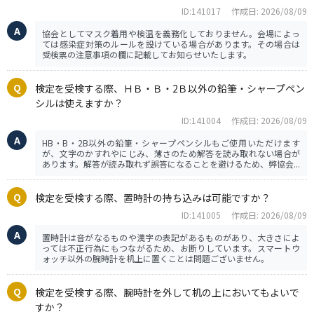
ID:141017
作成日: 2026/08/09
協会としてマスク着用や検温を義務化しておりません。会場によっ
ては感染症対策のルールを設けている場合があります。その場合は
受検票の注意事項の欄に記載してお知らせいたします。
検定を受検する際、ＨＢ・Ｂ・2Ｂ以外の鉛筆・シャープペン
シルは使えますか？
ID:141004
作成日: 2026/08/09
HB・B・2B以外の鉛筆・シャープペンシルもご使用いただけます
が、文字のかすれやにじみ、薄さのため解答を読み取れない場合が
あります。解答が読み取れず誤答になることを避けるため、弊協会...
検定を受検する際、置時計の持ち込みは可能ですか？
ID:141005
作成日: 2026/08/09
置時計は音がなるものや漢字の表記があるものがあり、大きさによ
っては不正行為にもつながるため、お断りしています。スマートウ
ォッチ以外の腕時計を机上に置くことは問題ございません。
検定を受検する際、腕時計を外して机の上においてもよいで
すか？