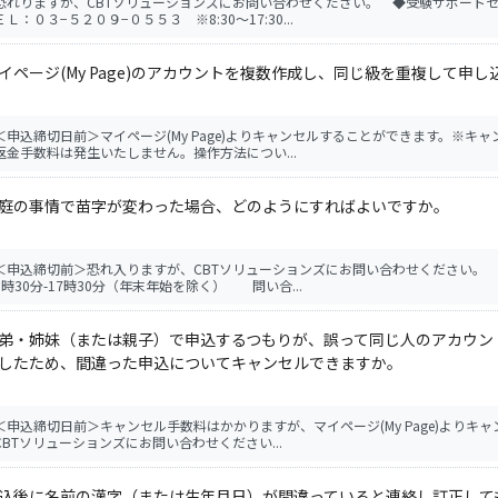
恐れりますが、CBTソリューションズにお問い合わせください。 ◆受験サポー
ＥＬ：０３−５２０９−０５５３ ※8:30〜17:30...
イページ(My Page)のアカウントを複数作成し、同じ級を重複して
＜申込締切日前＞マイページ(My Page)よりキャンセルすることができます。※
返金手数料は発生いたしません。操作方法につい...
庭の事情で苗字が変わった場合、どのようにすればよいですか。
＜申込締切前＞恐れ入りますが、CBTソリューションズにお問い合わせください。 ◆CB
8時30分-17時30分（年末年始を除く） 問い合...
弟・姉妹（または親子）で申込するつもりが、誤って同じ人のアカウン
したため、間違った申込についてキャンセルできますか。
＜申込締切日前＞キャンセル手数料はかかりますが、マイページ(My Page)より
CBTソリューションズにお問い合わせください...
込後に名前の漢字（または生年月日）が間違っていると連絡し訂正してもら