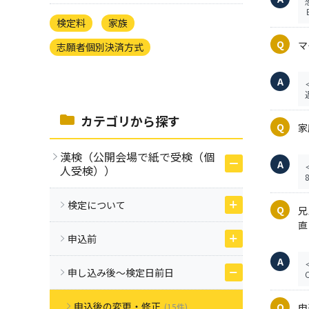
検定料
家族
マ
志願者個別決済方式
カテゴリから探す
家
漢検（公開会場で紙で受検（個
人受検））
検定について
兄
直
申込前
申し込み後～検定日前日
申込後の変更・修正
(15件)
申