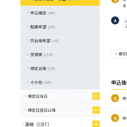
ま
申込確認
(4件)
配慮希望
(2件)
同会場希望
(1件)
最初
受検票
(11件)
検定会場
(1件)
申込後
その他
(4件)
検定日当日
申
検定日翌日以降
申
漢検（CBT）