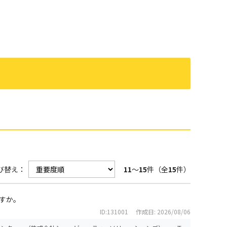
び替え：
11
～
15
件（全
15
件）
すか。
ID:131001
作成日: 2026/08/06