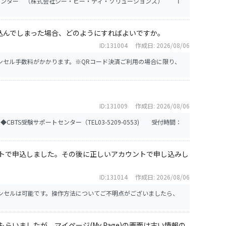
トセンター （株式会社シー・ビー・ティ・ソリューションズ） Ｔ
申し込んでしまった場合、どのようにすればよいですか。
ID:131004
作成日: 2026/08/06
キャンセル手数料がかかります。※QRコード決済ご利用の場合に限り、
ID:131009
作成日: 2026/08/06
TS受験サポートセンター（TEL03-5209-0553) 受付時間：
トで申込しました。その後に正しいアカウントで申し込みし
ID:131014
作成日: 2026/08/06
キャンセルは可能です。操作方法についてご不明点がございましたら、
いましたが、マイページ(My Page)の画面は古い情報の