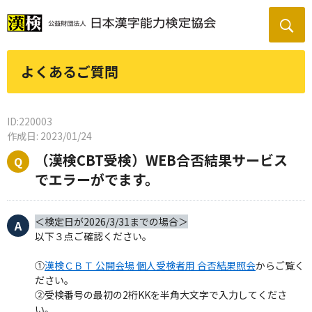
よくあるご質問
ID:220003
作成日: 2023/01/24
（漢検CBT受検）WEB合否結果サービス
でエラーがでます。
＜検定日が2026/3/31までの場合＞
以下３点ご確認ください。
①
漢検ＣＢＴ 公開会場 個人受検者用 合否結果照会
からご覧く
ださい。
②受検番号の最初の2桁KKを半角大文字で入力してくださ
い。