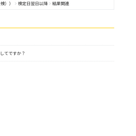
受検））
検定日翌日以降
結果関連
どうしてですか？