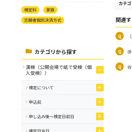
カテゴ
検定料
家族
関連す
志願者個別決済方式
（
カテゴリから探す
(
漢検（公開会場で紙で受検（個
合
人受検））
検定について
申込前
申し込み後～検定日前日
検定日当日