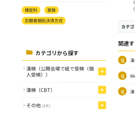
検定料
家族
志願者個別決済方式
カテゴ
関連す
カテゴリから探す
漢
漢検（公開会場で紙で受検（個
人受検））
W
漢検（CBT）
漢
その他
(6件)