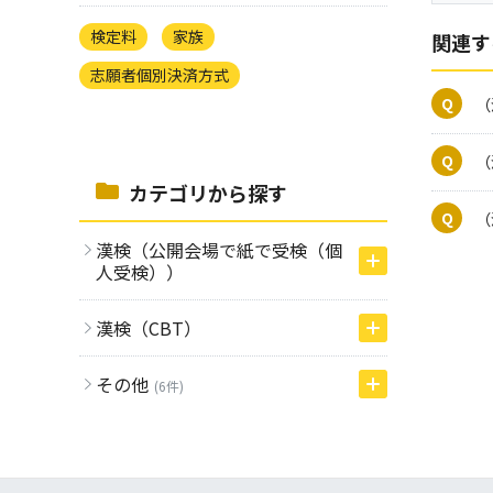
検定料
家族
関連す
志願者個別決済方式
（
（
カテゴリから探す
（
漢検（公開会場で紙で受検（個
人受検））
漢検（CBT）
その他
(6件)